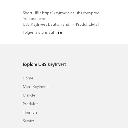
Short URL:
https://keyinvest-de.ubs.com/produkt/detail/index/isin/DE000WA9CWW6
You are here:
UBS KeyInvest Deutschland
Produktdetail
Folgen Sie uns auf
Explore UBS KeyInvest
Home
Mein KeyInvest
Märkte
Produkte
Themen
Service