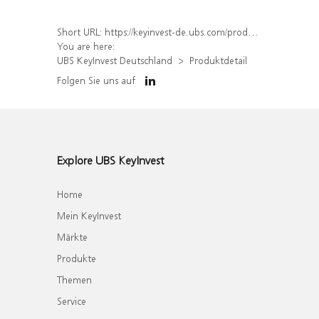
Short URL:
https://keyinvest-de.ubs.com/produkt/detail/index/isin/DE000WA9CWT2
You are here:
UBS KeyInvest Deutschland
Produktdetail
Folgen Sie uns auf
Explore UBS KeyInvest
Home
Mein KeyInvest
Märkte
Produkte
Themen
Service