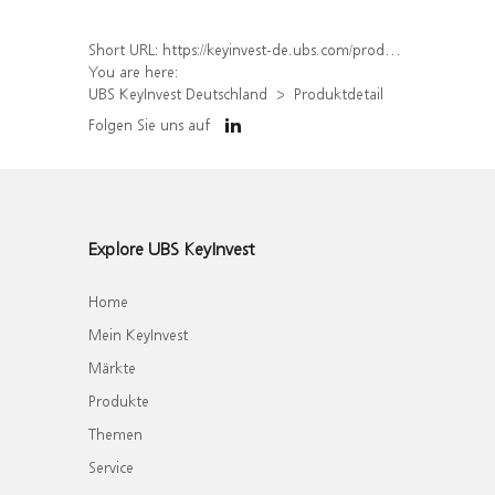
Short URL:
https://keyinvest-de.ubs.com/produkt/detail/index/isin/DE000WA9CWL9
You are here:
UBS KeyInvest Deutschland
Produktdetail
Folgen Sie uns auf
Explore UBS KeyInvest
Home
Mein KeyInvest
Märkte
Produkte
Themen
Service