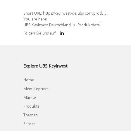
Short URL:
https://keyinvest-de.ubs.com/produkt/detail/index/isin/DE000WA9CSR4
You are here:
UBS KeyInvest Deutschland
Produktdetail
Folgen Sie uns auf
Explore UBS KeyInvest
Home
Mein KeyInvest
Märkte
Produkte
Themen
Service