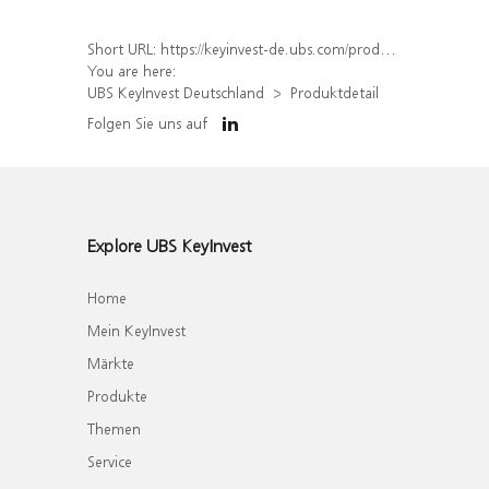
Short URL:
https://keyinvest-de.ubs.com/produkt/detail/index/isin/DE000WA9B6E7
You are here:
UBS KeyInvest Deutschland
Produktdetail
Folgen Sie uns auf
Explore UBS KeyInvest
Home
Mein KeyInvest
Märkte
Produkte
Themen
Service