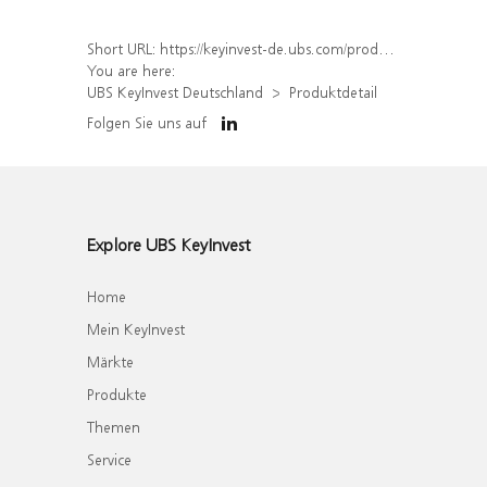
Short URL:
https://keyinvest-de.ubs.com/produkt/detail/index/isin/DE000WA9B622
You are here:
UBS KeyInvest Deutschland
Produktdetail
Folgen Sie uns auf
Explore UBS KeyInvest
Home
Mein KeyInvest
Märkte
Produkte
Themen
Service