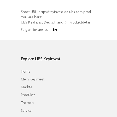
Short URL:
https://keyinvest-de.ubs.com/produkt/detail/index/isin/DE000WA9B4J1
You are here:
UBS KeyInvest Deutschland
Produktdetail
Folgen Sie uns auf
Explore UBS KeyInvest
Home
Mein KeyInvest
Märkte
Produkte
Themen
Service