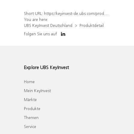
Short URL:
https://keyinvest-de.ubs.com/produkt/detail/index/isin/DE000WA9B4E2
You are here:
UBS KeyInvest Deutschland
Produktdetail
Folgen Sie uns auf
Explore UBS KeyInvest
Home
Mein KeyInvest
Märkte
Produkte
Themen
Service