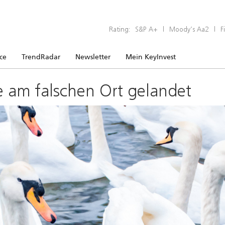
Rating:
S&P A+
|
Moody’s Aa2
|
F
ice
TrendRadar
Newsletter
Mein KeyInvest
e am falschen Ort gelandet