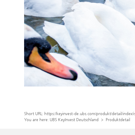
Short URL:
https://keyinvest-de.ubs.com/produkt/detail/inde
You are here:
UBS KeyInvest Deutschland
Produktdetail