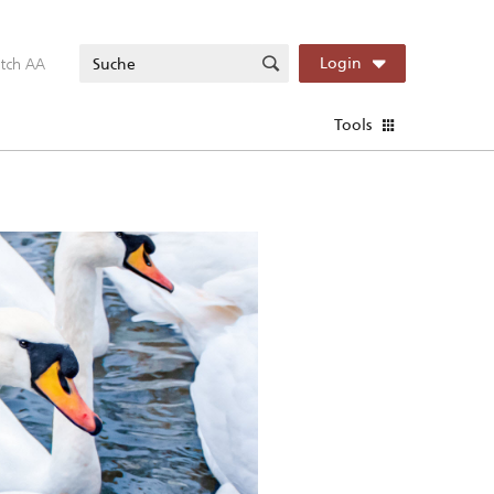
itch AA
Login
Tools