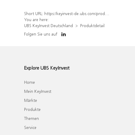
Short URL:
https://keyinvest-de.ubs.com/produkt/detail/index/isin/DE000WA9ARZ3
You are here:
UBS KeyInvest Deutschland
Produktdetail
Folgen Sie uns auf
Explore UBS KeyInvest
Home
Mein KeyInvest
Märkte
Produkte
Themen
Service