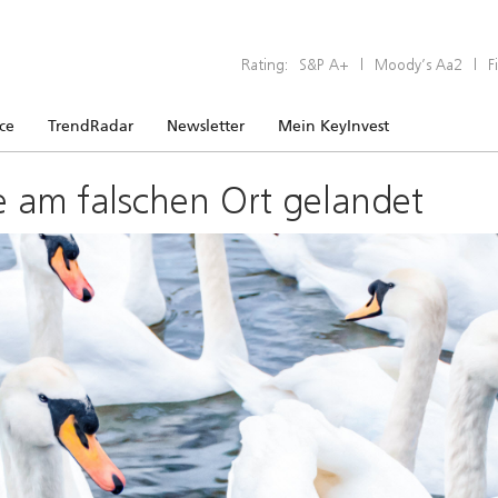
Rating:
S&P A+
|
Moody’s Aa2
|
F
ice
TrendRadar
Newsletter
Mein KeyInvest
e am falschen Ort gelandet