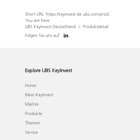
Short URL:
https://keyinvest-de.ubs.com/produkt/detail/index/isin/DE000WA9AQU6
You are here:
UBS KeyInvest Deutschland
Produktdetail
Folgen Sie uns auf
Explore UBS KeyInvest
Home
Mein KeyInvest
Märkte
Produkte
Themen
Service