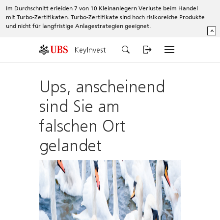
Im Durchschnitt erleiden 7 von 10 Kleinanlegern Verluste beim Handel
mit Turbo-Zertifikaten. Turbo-Zertifikate sind hoch risikoreiche Produkte
und nicht für langfristige Anlagestrategien geeignet.
^
KeyInvest
Ups, anscheinend
sind Sie am
falschen Ort
gelandet