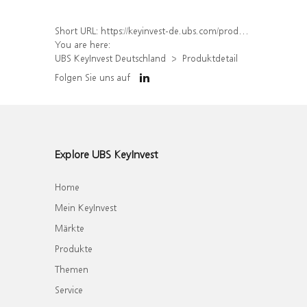
Short URL:
https://keyinvest-de.ubs.com/produkt/detail/index/isin/DE000WA8ZZF7
You are here:
UBS KeyInvest Deutschland
Produktdetail
Folgen Sie uns auf
Explore UBS KeyInvest
Home
Mein KeyInvest
Märkte
Produkte
Themen
Service