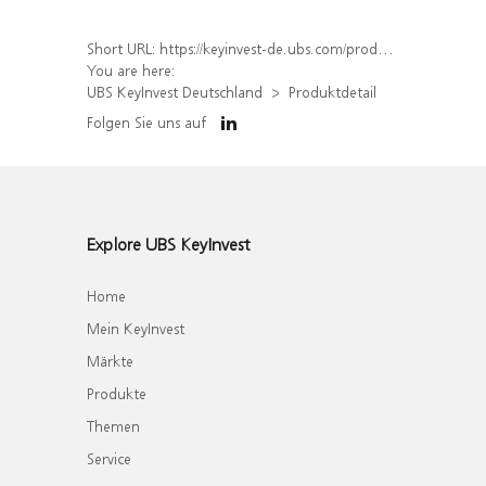
Short URL:
https://keyinvest-de.ubs.com/produkt/detail/index/isin/DE000WA8ZZD2
You are here:
UBS KeyInvest Deutschland
Produktdetail
Folgen Sie uns auf
Explore UBS KeyInvest
Home
Mein KeyInvest
Märkte
Produkte
Themen
Service