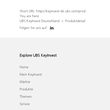
Short URL:
https://keyinvest-de.ubs.com/produkt/detail/index/isin/DE000WA8ZXX5
You are here:
UBS KeyInvest Deutschland
Produktdetail
Folgen Sie uns auf
Explore UBS KeyInvest
Home
Mein KeyInvest
Märkte
Produkte
Themen
Service