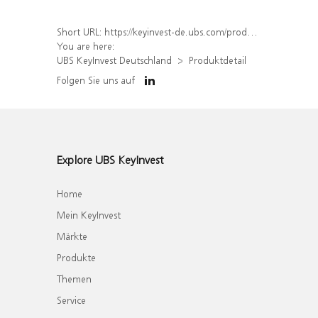
Short URL:
https://keyinvest-de.ubs.com/produkt/detail/index/isin/DE000WA8ZV13
You are here:
UBS KeyInvest Deutschland
Produktdetail
Folgen Sie uns auf
Explore UBS KeyInvest
Home
Mein KeyInvest
Märkte
Produkte
Themen
Service