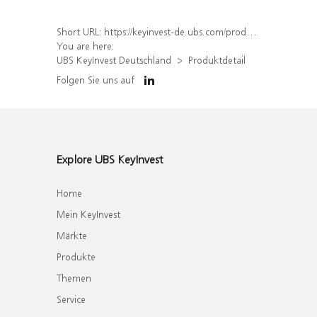
Short URL:
https://keyinvest-de.ubs.com/produkt/detail/index/isin/DE000WA8ZTU9
You are here:
UBS KeyInvest Deutschland
Produktdetail
Folgen Sie uns auf
Explore UBS KeyInvest
Home
Mein KeyInvest
Märkte
Produkte
Themen
Service