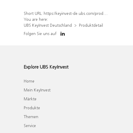
Short URL:
https://keyinvest-de.ubs.com/produkt/detail/index/isin/DE000WA8ZB82
You are here:
UBS KeyInvest Deutschland
Produktdetail
Folgen Sie uns auf
Explore UBS KeyInvest
Home
Mein KeyInvest
Märkte
Produkte
Themen
Service