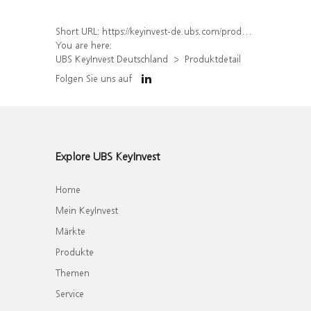
Short URL:
https://keyinvest-de.ubs.com/produkt/detail/index/isin/DE000WA8Z1Y9
You are here:
UBS KeyInvest Deutschland
Produktdetail
Folgen Sie uns auf
Explore UBS KeyInvest
Home
Mein KeyInvest
Märkte
Produkte
Themen
Service