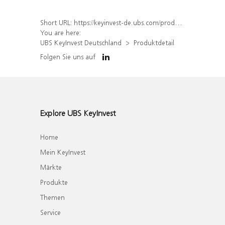
Short URL:
https://keyinvest-de.ubs.com/produkt/detail/index/isin/DE000WA8Z1T9
You are here:
UBS KeyInvest Deutschland
Produktdetail
Folgen Sie uns auf
Explore UBS KeyInvest
Home
Mein KeyInvest
Märkte
Produkte
Themen
Service