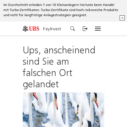
Im Durchschnitt erleiden 7 von 10 Kleinanlegern Verluste beim Handel
mit Turbo-Zertifikaten. Turbo-Zertifikate sind hoch risikoreiche Produkte
und nicht für langfristige Anlagestrategien geeignet.
^
KeyInvest
Ups, anscheinend
sind Sie am
falschen Ort
gelandet