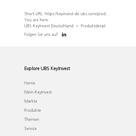
Short URL:
https://keyinvest-de.ubs.com/produkt/detail/index/isin/DE000WA8Z1S1
You are here:
UBS KeyInvest Deutschland
Produktdetail
Folgen Sie uns auf
Explore UBS KeyInvest
Home
Mein KeyInvest
Märkte
Produkte
Themen
Service