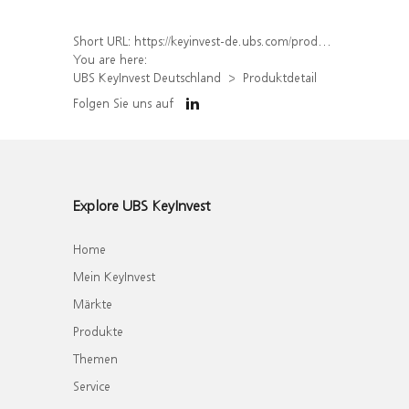
Short URL:
https://keyinvest-de.ubs.com/produkt/detail/index/isin/DE000WA8YPW6
You are here:
UBS KeyInvest Deutschland
Produktdetail
Folgen Sie uns auf
Explore UBS KeyInvest
Home
Mein KeyInvest
Märkte
Produkte
Themen
Service