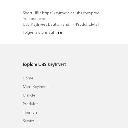
Short URL:
https://keyinvest-de.ubs.com/produkt/detail/index/isin/DE000WA8YN22
You are here:
UBS KeyInvest Deutschland
Produktdetail
Folgen Sie uns auf
Explore UBS KeyInvest
Home
Mein KeyInvest
Märkte
Produkte
Themen
Service