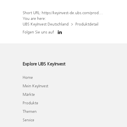
Short URL:
https://keyinvest-de.ubs.com/produkt/detail/index/isin/DE000WA8YMP7
You are here:
UBS KeyInvest Deutschland
Produktdetail
Folgen Sie uns auf
Explore UBS KeyInvest
Home
Mein KeyInvest
Märkte
Produkte
Themen
Service