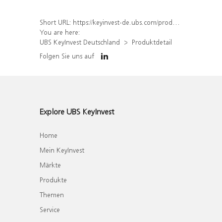
Short URL:
https://keyinvest-de.ubs.com/produkt/detail/index/isin/DE000WA8YML6
You are here:
UBS KeyInvest Deutschland
Produktdetail
Folgen Sie uns auf
Explore UBS KeyInvest
Home
Mein KeyInvest
Märkte
Produkte
Themen
Service