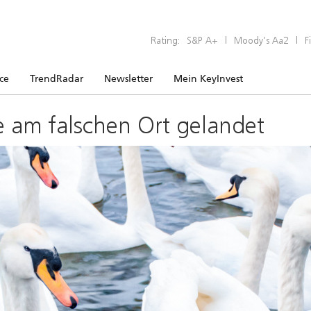
Rating:
S&P A+
|
Moody’s Aa2
|
F
ice
TrendRadar
Newsletter
Mein KeyInvest
e am falschen Ort gelandet