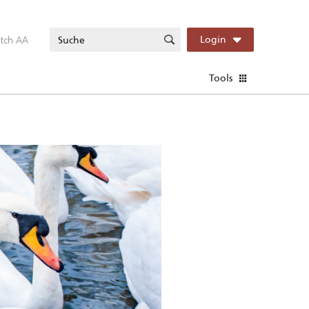
itch AA
Login
Tools