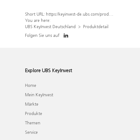
Short URL:
https://keyinvest-de.ubs.com/produkt/detail/index/isin/DE000WA8YM98
You are here:
UBS KeyInvest Deutschland
Produktdetail
Folgen Sie uns auf
Explore UBS KeyInvest
Home
Mein KeyInvest
Märkte
Produkte
Themen
Service