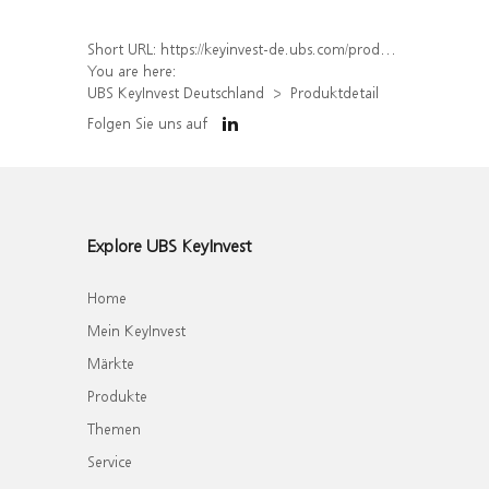
Short URL:
https://keyinvest-de.ubs.com/produkt/detail/index/isin/DE000WA8YLT1
You are here:
UBS KeyInvest Deutschland
Produktdetail
Folgen Sie uns auf
Explore UBS KeyInvest
Home
Mein KeyInvest
Märkte
Produkte
Themen
Service