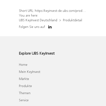
Short URL:
https://keyinvest-de.ubs.com/produkt/detail/index/isin/DE000WA8YGE3
You are here:
UBS KeyInvest Deutschland
Produktdetail
Folgen Sie uns auf
Explore UBS KeyInvest
Home
Mein KeyInvest
Märkte
Produkte
Themen
Service