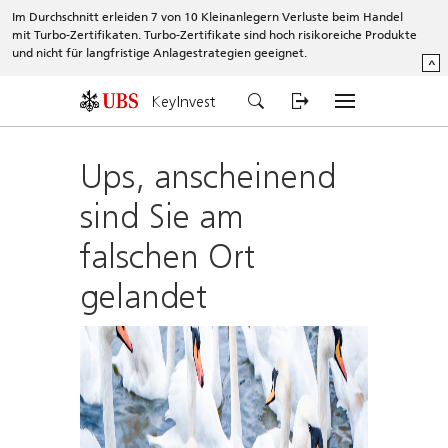
Im Durchschnitt erleiden 7 von 10 Kleinanlegern Verluste beim Handel
mit Turbo-Zertifikaten. Turbo-Zertifikate sind hoch risikoreiche Produkte
und nicht für langfristige Anlagestrategien geeignet.
^
KeyInvest
Ups, anscheinend
sind Sie am
falschen Ort
gelandet