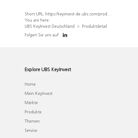
Short URL:
https://keyinvest-de.ubs.com/produkt/detail/index/isin/DE000WA8YE80
You are here:
UBS KeyInvest Deutschland
Produktdetail
Folgen Sie uns auf
Explore UBS KeyInvest
Home
Mein KeyInvest
Märkte
Produkte
Themen
Service