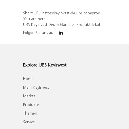
Short URL:
https://keyinvest-de.ubs.com/produkt/detail/index/isin/DE000WA8YE23
You are here:
UBS KeyInvest Deutschland
Produktdetail
Folgen Sie uns auf
Explore UBS KeyInvest
Home
Mein KeyInvest
Märkte
Produkte
Themen
Service