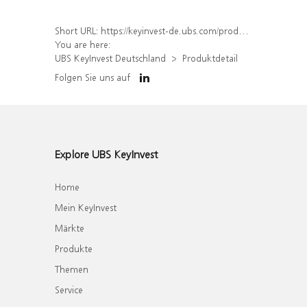
Short URL:
https://keyinvest-de.ubs.com/produkt/detail/index/isin/DE000WA8YDQ4
You are here:
UBS KeyInvest Deutschland
Produktdetail
Folgen Sie uns auf
Explore UBS KeyInvest
Home
Mein KeyInvest
Märkte
Produkte
Themen
Service