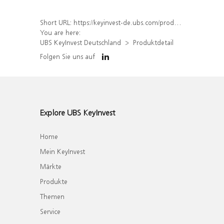
Short URL:
https://keyinvest-de.ubs.com/produkt/detail/index/isin/DE000WA8YCG7
You are here:
UBS KeyInvest Deutschland
Produktdetail
Folgen Sie uns auf
Explore UBS KeyInvest
Home
Mein KeyInvest
Märkte
Produkte
Themen
Service