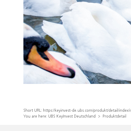
Short URL:
https://keyinvest-de.ubs.com/produkt/detail/inde
You are here:
UBS KeyInvest Deutschland
Produktdetail