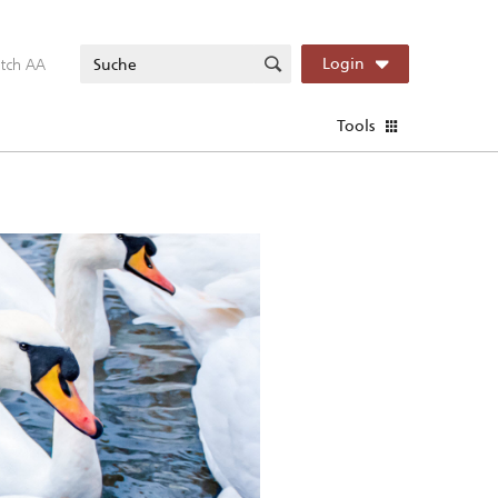
itch AA
Login
Tools