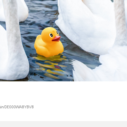
x/isin/DE000WA8YBV8