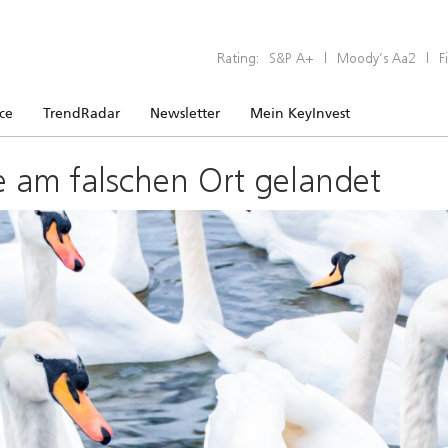
Rating:
S&P A+
|
Moody’s Aa2
|
F
ice
TrendRadar
Newsletter
Mein KeyInvest
e am falschen Ort gelandet