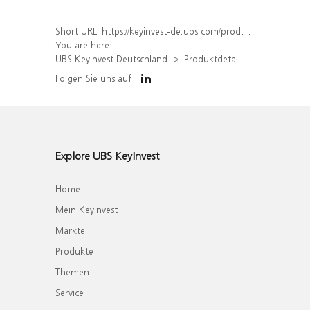
Short URL:
https://keyinvest-de.ubs.com/produkt/detail/index/isin/DE000WA8YAJ5
You are here:
UBS KeyInvest Deutschland
Produktdetail
Folgen Sie uns auf
Explore UBS KeyInvest
Home
Mein KeyInvest
Märkte
Produkte
Themen
Service