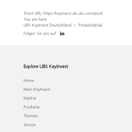
Short URL:
https://keyinvest-de.ubs.com/produkt/detail/index/isin/DE000WA8YAB2
You are here:
UBS KeyInvest Deutschland
Produktdetail
Folgen Sie uns auf
Explore UBS KeyInvest
Home
Mein KeyInvest
Märkte
Produkte
Themen
Service