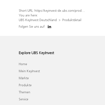
Short URL:
https://keyinvest-de.ubs.com/produkt/detail/index/isin/DE000WA8Y774
You are here:
UBS KeyInvest Deutschland
Produktdetail
Folgen Sie uns auf
Explore UBS KeyInvest
Home
Mein KeyInvest
Märkte
Produkte
Themen
Service