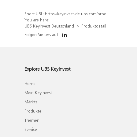
Short URL:
https://keyinvest-de.ubs.com/produkt/detail/index/isin/DE000WA8Y4M9
You are here:
UBS KeyInvest Deutschland
Produktdetail
Folgen Sie uns auf
Explore UBS KeyInvest
Home
Mein KeyInvest
Märkte
Produkte
Themen
Service