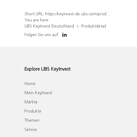
Short URL:
https://keyinvest-de.ubs.com/produkt/detail/index/isin/DE000WA8Y0W6
You are here:
UBS KeyInvest Deutschland
Produktdetail
Folgen Sie uns auf
Explore UBS KeyInvest
Home
Mein KeyInvest
Märkte
Produkte
Themen
Service