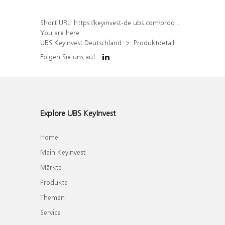
Short URL:
https://keyinvest-de.ubs.com/produkt/detail/index/isin/DE000WA8XST8
You are here:
UBS KeyInvest Deutschland
Produktdetail
Folgen Sie uns auf
Explore UBS KeyInvest
Home
Mein KeyInvest
Märkte
Produkte
Themen
Service