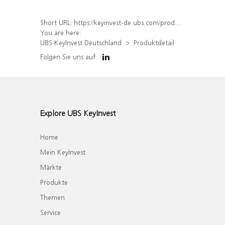
Short URL:
https://keyinvest-de.ubs.com/produkt/detail/index/isin/DE000WA8XS02
You are here:
UBS KeyInvest Deutschland
Produktdetail
Folgen Sie uns auf
Explore UBS KeyInvest
Home
Mein KeyInvest
Märkte
Produkte
Themen
Service