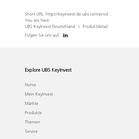
Short URL:
https://keyinvest-de.ubs.com/produkt/detail/index/isin/DE000WA8XNL6
You are here:
UBS KeyInvest Deutschland
Produktdetail
Folgen Sie uns auf
Explore UBS KeyInvest
Home
Mein KeyInvest
Märkte
Produkte
Themen
Service