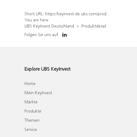
Short URL:
https://keyinvest-de.ubs.com/produkt/detail/index/isin/DE000WA8X891
You are here:
UBS KeyInvest Deutschland
Produktdetail
Folgen Sie uns auf
Explore UBS KeyInvest
Home
Mein KeyInvest
Märkte
Produkte
Themen
Service