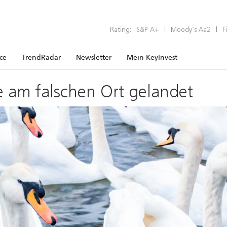
Rating:
S&P A+
|
Moody’s Aa2
|
F
ice
TrendRadar
Newsletter
Mein KeyInvest
e am falschen Ort gelandet