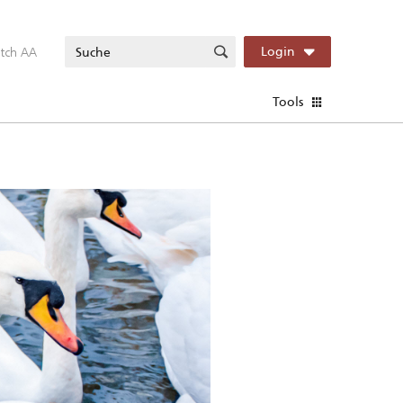
itch AA
Login
Tools