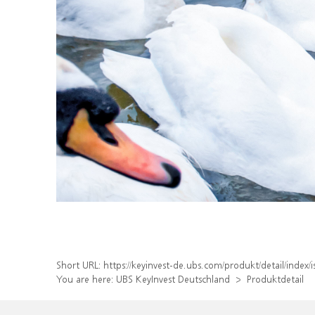
Short URL:
https://keyinvest-de.ubs.com/produkt/detail/inde
You are here:
UBS KeyInvest Deutschland
Produktdetail