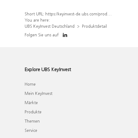
Short URL:
https://keyinvest-de.ubs.com/produkt/detail/index/isin/DE000WA8X750
You are here:
UBS KeyInvest Deutschland
Produktdetail
Folgen Sie uns auf
Explore UBS KeyInvest
Home
Mein KeyInvest
Märkte
Produkte
Themen
Service