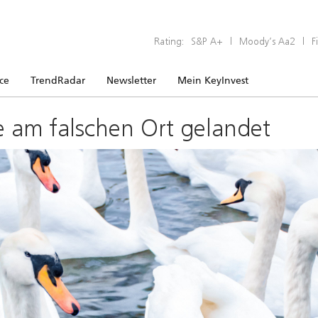
Rating:
S&P A+
|
Moody’s Aa2
|
F
ice
TrendRadar
Newsletter
Mein KeyInvest
e am falschen Ort gelandet