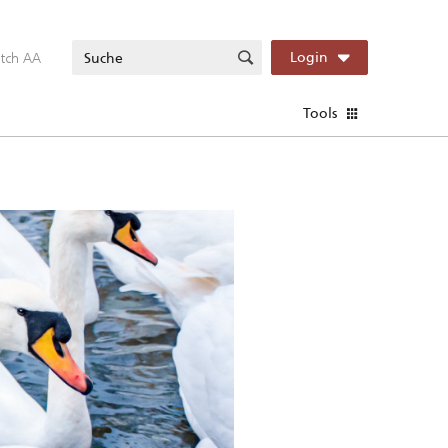
itch AA
Login
Tools