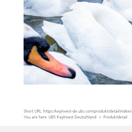
Short URL:
https://keyinvest-de.ubs.com/produkt/detail/inde
You are here:
UBS KeyInvest Deutschland
Produktdetail