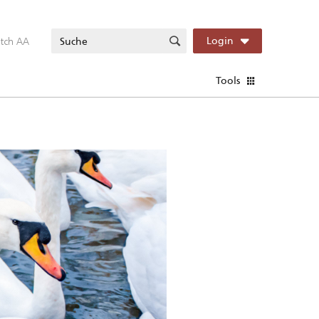
itch AA
Login
Tools