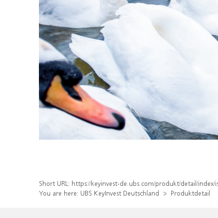
Short URL:
https://keyinvest-de.ubs.com/produkt/detail/inde
You are here:
UBS KeyInvest Deutschland
Produktdetail