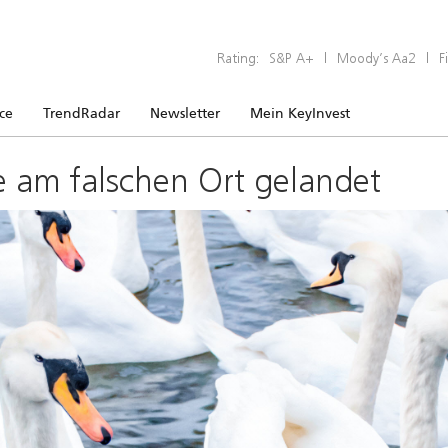
Rating:
S&P A+
|
Moody’s Aa2
|
F
ice
TrendRadar
Newsletter
Mein KeyInvest
e am falschen Ort gelandet