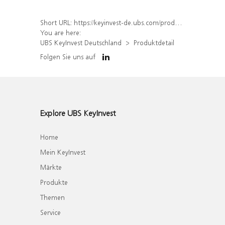
Short URL:
https://keyinvest-de.ubs.com/produkt/detail/index/isin/DE000WA8WZD9
You are here:
UBS KeyInvest Deutschland
Produktdetail
Folgen Sie uns auf
Explore UBS KeyInvest
Home
Mein KeyInvest
Märkte
Produkte
Themen
Service