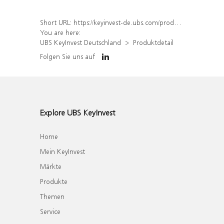
Short URL:
https://keyinvest-de.ubs.com/produkt/detail/index/isin/DE000WA8WZB3
You are here:
UBS KeyInvest Deutschland
Produktdetail
Folgen Sie uns auf
Explore UBS KeyInvest
Home
Mein KeyInvest
Märkte
Produkte
Themen
Service