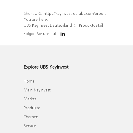
Short URL:
https://keyinvest-de.ubs.com/produkt/detail/index/isin/DE000WA8WYK7
You are here:
UBS KeyInvest Deutschland
Produktdetail
Folgen Sie uns auf
Explore UBS KeyInvest
Home
Mein KeyInvest
Märkte
Produkte
Themen
Service